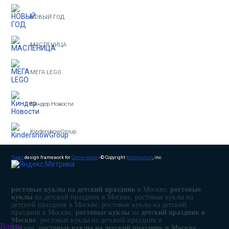
НОВЫЙ ГОД
МАСЛЕНИЦА
МЕГА LEGO
Киндер Новости
KindershowGroup
Topaz
design framework for
Cornerstone
- © Copyright
Kommunion
, inc.
ростовые куклы на детский праздник
ростовые
в Москве,
куклы
на детский праздник в Москве, ростовые куклы на
детский праздник в Москве, ростовые куклы на детский
ростовые куклы
детский праздник в
праздник в Москве,
на
Москве
, ростовые куклы на детский праздник в
ростовые куклы на детский праздник в Москве
Войти
Москве,
,