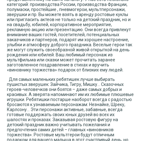
категорий: производства России, производства Франции,
полумаски, простейшие , пневмогерои, мультперсонажи,
зверушки и пр. Вы можете взять в аренду ростовые куклы
или пригласить актеов не только на детский праздник, но и
на свадьбу, юбилей, корпоративное мероприятие,
рекламную акцию или презентацию. Они всегда привлекут
внимание ваших гостей, посетителей, потенциальных
заказчиков и партнеров, подарят им хорошее настроение,
улыбки и атмосферу доброго праздника. Веселые герои так
же могут служить своеобразной живой открыткой на день
рождения или юбилей. Ваш любимый персонаж из
мультфильма или сказки может прочитать заранее
заготовленное поздравление в стихах и вручить
«виновнику торжества» подарок от близких ему людей.
Для самых маленьких ребятишек лучше выбирать
пушистых зверушек: Зайчика, Тигру, Мишку… Сказочных
героев-человечков они боятся – даже самых добрых и
красивых. А зверята напоминают им их любимые плюшевые
игрушки. Ребятишки постарше наоборот всегда с радостью
бросаются к узнаваемым персонажам: Незнайке, Шреку,
Карлсону… Эти персонажи активные, забавные, всегда
готовые поддержать своих юных друзей во всех их
шалостях и проказах. Заказывая ростовую фигуру на
детский праздник важно учитывать пожелания и
предпочтения самих детей – главных «виновников
торжества». Ростовые мультгерои будут отличным
подарком для вашего малыша в этот счастливый день, но