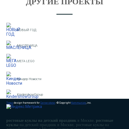
ДРУГИЕ ПРОЕКТЫ
НОВЫЙ ГОД
МАСЛЕНИЦА
МЕГА LEGO
Киндер Новости
KindershowGroup
Topaz
design framework for
Cornerstone
- © Copyright
Kommunion
, inc.
ростовые куклы на детский праздник
ростовые
в Москве,
куклы
на детский праздник в Москве, ростовые куклы на
детский праздник в Москве, ростовые куклы на детский